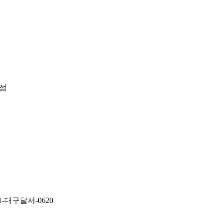
리점
1-대구달서-0620