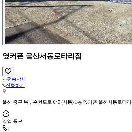
옆커폰 울산서동로타리점
사전승낙서
전화하기
울산 중구 북부순환도로 845 (서동) 1층 옆커폰 울산서동로타
영업 종료