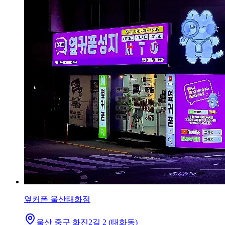
옆커폰 울산태화점
울산 중구 화진2길 2 (태화동)