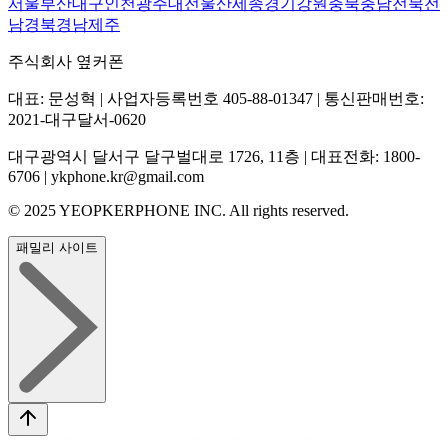
서울
부산
대구
인천
광주
대전
울산
세종
경기
강원
충북
충남
전북
전
남
경북
경남
제주
주식회사 옆커폰
대표: 문성혁 | 사업자등록번호 405-88-01347 | 통신판매번호:
2021-대구달서-0620
대구광역시 달서구 달구벌대로 1726, 11층 | 대표전화: 1800-
6706 | ykphone.kr@gmail.com
© 2025 YEOPKERPHONE INC. All rights reserved.
패밀리 사이트