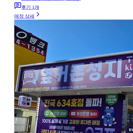
후기
1
개
매장 상세