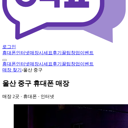
로그인
휴대폰
인터넷
매장
시세표
후기
꿀팁
창업
이벤트
휴대폰
인터넷
매장
시세표
후기
꿀팁
창업
이벤트
매장 찾기
›
울산 중구
울산 중구
휴대폰 매장
매장
2
곳
· 휴대폰 · 인터넷