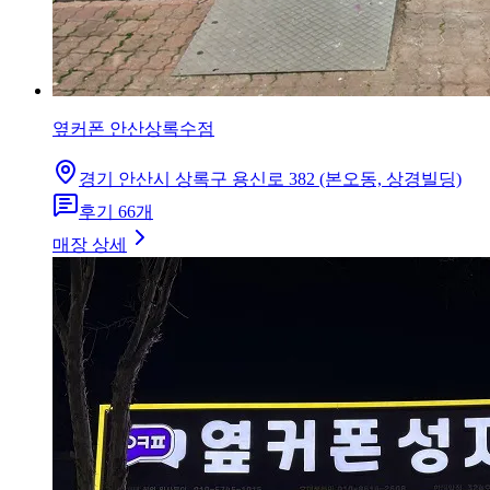
옆커폰 안산상록수점
경기 안산시 상록구 용신로 382 (본오동, 상경빌딩)
후기
66
개
매장 상세