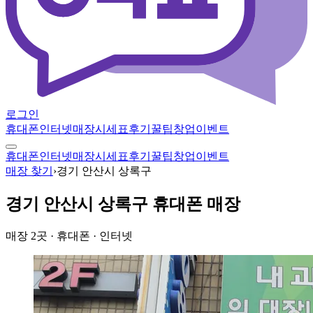
로그인
휴대폰
인터넷
매장
시세표
후기
꿀팁
창업
이벤트
휴대폰
인터넷
매장
시세표
후기
꿀팁
창업
이벤트
매장 찾기
›
경기 안산시 상록구
경기 안산시 상록구
휴대폰 매장
매장
2
곳
· 휴대폰 · 인터넷