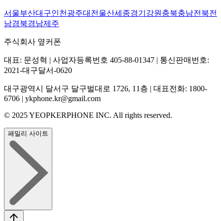
서울
부산
대구
인천
광주
대전
울산
세종
경기
강원
충북
충남
전북
전
남
경북
경남
제주
주식회사 옆커폰
대표: 문성혁 | 사업자등록번호 405-88-01347 | 통신판매번호:
2021-대구달서-0620
대구광역시 달서구 달구벌대로 1726, 11층 | 대표전화: 1800-
6706 | ykphone.kr@gmail.com
© 2025 YEOPKERPHONE INC. All rights reserved.
패밀리 사이트