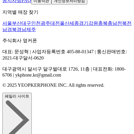
공지사항
FAQ
이용약관
개인정보처리방침
지역별 매장 찾기
서울
부산
대구
인천
광주
대전
울산
세종
경기
강원
충북
충남
전북
전
남
경북
경남
제주
주식회사 옆커폰
대표: 문성혁 | 사업자등록번호 405-88-01347 | 통신판매번호:
2021-대구달서-0620
대구광역시 달서구 달구벌대로 1726, 11층 | 대표전화: 1800-
6706 | ykphone.kr@gmail.com
© 2025 YEOPKERPHONE INC. All rights reserved.
패밀리 사이트