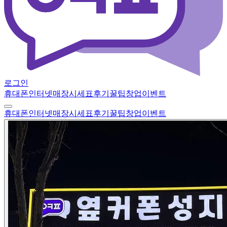
로그인
휴대폰
인터넷
매장
시세표
후기
꿀팁
창업
이벤트
휴대폰
인터넷
매장
시세표
후기
꿀팁
창업
이벤트