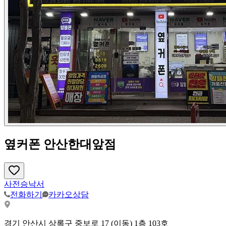
옆커폰 안산한대앞점
사전승낙서
전화하기
카카오상담
경기 안산시 상록구 중보로 17 (이동) 1층 103호