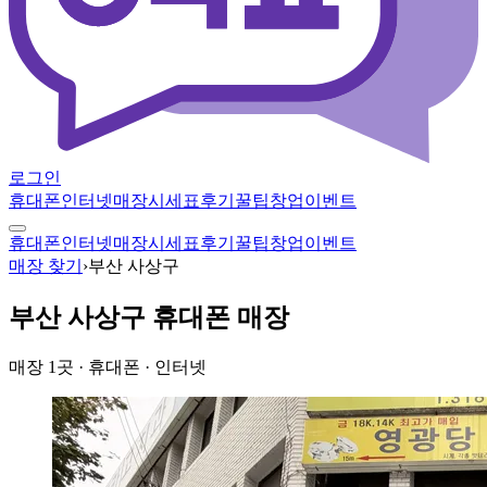
로그인
휴대폰
인터넷
매장
시세표
후기
꿀팁
창업
이벤트
휴대폰
인터넷
매장
시세표
후기
꿀팁
창업
이벤트
매장 찾기
›
부산 사상구
부산 사상구
휴대폰 매장
매장
1
곳
· 휴대폰 · 인터넷