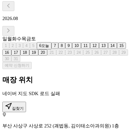
2026.08
일
월
화
수
목
금
토
1
2
3
4
5
6
오늘
7
8
9
10
11
12
13
14
15
16
17
18
19
20
21
22
23
24
25
26
27
28
29
30
31
예약 신청하기
매장 위치
네이버 지도 SDK 로드 실패
길찾기
부산 사상구 사상로 252 (괘법동, 김이태소아과의원) 1층