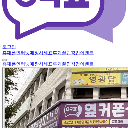
로그인
휴대폰
인터넷
매장
시세표
후기
꿀팁
창업
이벤트
휴대폰
인터넷
매장
시세표
후기
꿀팁
창업
이벤트