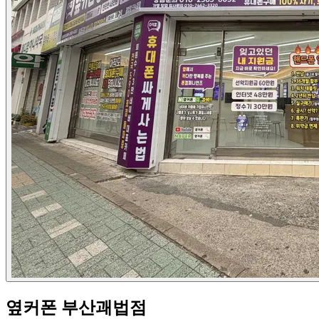
옆커폰 부산괘법점