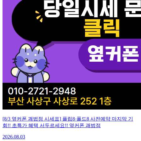
[8/3 옆커폰 괘법점 시세표] 플립8·폴드8 사전예약 마지막 기
회!! 초특가 혜택 서두르세요!! 옆커폰 괘법점
2026.08.03