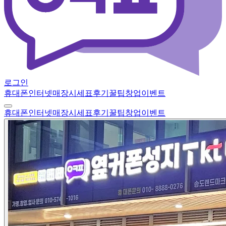
로그인
휴대폰
인터넷
매장
시세표
후기
꿀팁
창업
이벤트
휴대폰
인터넷
매장
시세표
후기
꿀팁
창업
이벤트