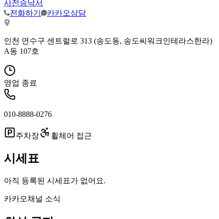
사전승낙서
전화하기
카카오상담
인천 연수구 센트럴로 313 (송도동, 송도씨워크인테라스한라)
A동 107호
영업 종료
010-8888-0276
주차장
휠체어 접근
시세표
아직 등록된 시세표가 없어요.
카카오채널 소식