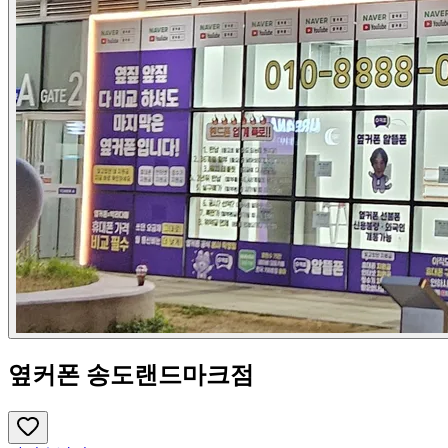
옆커폰 송도랜드마크점