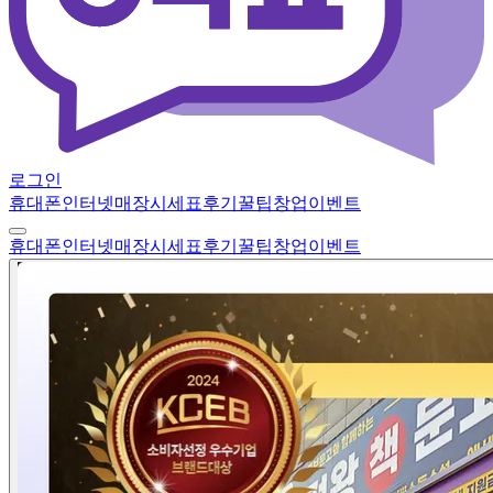
로그인
휴대폰
인터넷
매장
시세표
후기
꿀팁
창업
이벤트
휴대폰
인터넷
매장
시세표
후기
꿀팁
창업
이벤트