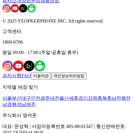
회사소개
창업문의
채용정보
© 2025 YEOPKERPHONE INC. All rights reserved.
고객센터
1800-6706
평일 09:00 - 17:00 (주말/공휴일 휴무)
공지사항
FAQ
이용약관
개인정보처리방침
지역별 매장 찾기
서울
부산
대구
인천
광주
대전
울산
세종
경기
강원
충북
충남
전북
전
남
경북
경남
제주
주식회사 옆커폰
대표: 문성혁 | 사업자등록번호 405-88-01347 | 통신판매번호:
2021-대구달서-0620