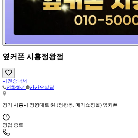
옆커폰 시흥정왕점
사전승낙서
전화하기
카카오상담
경기 시흥시 정왕대로 64 (정왕동, 메가쇼핑몰) 옆커폰
영업 종료