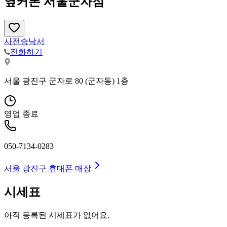
옆커폰 서울군자점
사전승낙서
전화하기
서울 광진구 군자로 80 (군자동) 1층
영업 종료
050-7134-0283
서울 광진구
휴대폰 매장
시세표
아직 등록된 시세표가 없어요.