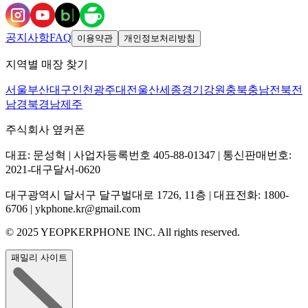
공지사항
FAQ
이용약관
개인정보처리방침
지역별 매장 찾기
서울
부산
대구
인천
광주
대전
울산
세종
경기
강원
충북
충남
전북
전
남
경북
경남
제주
주식회사 옆커폰
대표: 문성혁 | 사업자등록번호 405-88-01347 | 통신판매번호:
2021-대구달서-0620
대구광역시 달서구 달구벌대로 1726, 11층 | 대표전화: 1800-
6706 | ykphone.kr@gmail.com
© 2025 YEOPKERPHONE INC. All rights reserved.
패밀리 사이트