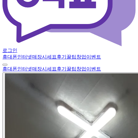
로그인
휴대폰
인터넷
매장
시세표
후기
꿀팁
창업
이벤트
휴대폰
인터넷
매장
시세표
후기
꿀팁
창업
이벤트