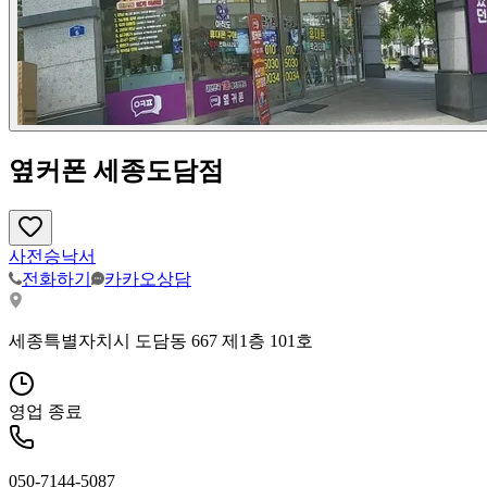
옆커폰 세종도담점
사전승낙서
전화하기
카카오상담
세종특별자치시 도담동 667 제1층 101호
영업 종료
050-7144-5087