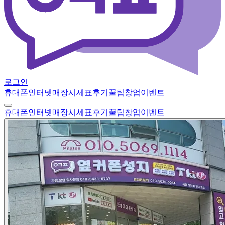
로그인
휴대폰
인터넷
매장
시세표
후기
꿀팁
창업
이벤트
휴대폰
인터넷
매장
시세표
후기
꿀팁
창업
이벤트