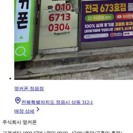
옆커폰 정읍점
전북특별자치도 정읍시 상동 312-1
매장 상세
주식회사 옆커폰