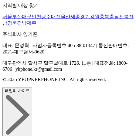
지역별 매장 찾기
서울
부산
대구
인천
광주
대전
울산
세종
경기
강원
충북
충남
전북
전
남
경북
경남
제주
주식회사 옆커폰
대표: 문성혁 | 사업자등록번호 405-88-01347 | 통신판매번호:
2021-대구달서-0620
대구광역시 달서구 달구벌대로 1726, 11층 | 대표전화: 1800-
6706 | ykphone.kr@gmail.com
© 2025 YEOPKERPHONE INC. All rights reserved.
패밀리 사이트