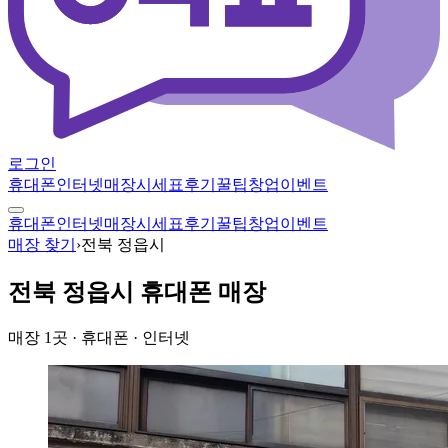
로그인
휴대폰
인터넷
매장
시세표
후기
꿀팁
창업
이벤트
휴대폰
인터넷
매장
시세표
후기
꿀팁
창업
이벤트
매장 찾기
›
전북 정읍시
전북 정읍시
휴대폰 매장
매장
1
곳
· 휴대폰 · 인터넷