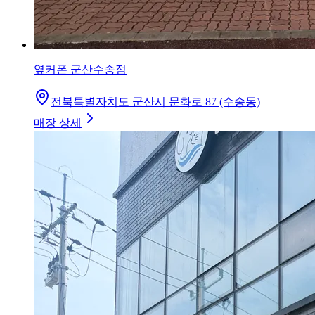
옆커폰 군산수송점
전북특별자치도 군산시 문화로 87 (수송동)
매장 상세