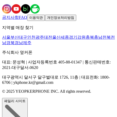
공지사항
FAQ
이용약관
개인정보처리방침
지역별 매장 찾기
서울
부산
대구
인천
광주
대전
울산
세종
경기
강원
충북
충남
전북
전
남
경북
경남
제주
주식회사 옆커폰
대표: 문성혁 | 사업자등록번호 405-88-01347 | 통신판매번호:
2021-대구달서-0620
대구광역시 달서구 달구벌대로 1726, 11층 | 대표전화: 1800-
6706 | ykphone.kr@gmail.com
© 2025 YEOPKERPHONE INC. All rights reserved.
패밀리 사이트