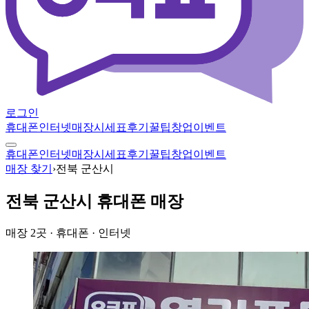
로그인
휴대폰
인터넷
매장
시세표
후기
꿀팁
창업
이벤트
휴대폰
인터넷
매장
시세표
후기
꿀팁
창업
이벤트
매장 찾기
›
전북 군산시
전북 군산시
휴대폰 매장
매장
2
곳
· 휴대폰 · 인터넷