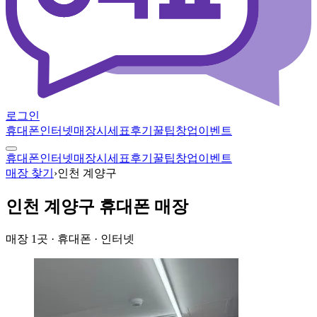
로그인
휴대폰
인터넷
매장
시세표
후기
꿀팁
창업
이벤트
휴대폰
인터넷
매장
시세표
후기
꿀팁
창업
이벤트
매장 찾기
›
인천 계양구
인천 계양구
휴대폰 매장
매장
1
곳
· 휴대폰 · 인터넷