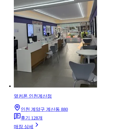
옆커폰 인천계산점
인천 계양구 계산동 880
후기
128
개
매장 상세