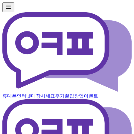
휴대폰
인터넷
매장
시세표
후기
꿀팁
창업
이벤트