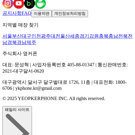
공지사항
FAQ
이용약관
개인정보처리방침
지역별 매장 찾기
서울
부산
대구
인천
광주
대전
울산
세종
경기
강원
충북
충남
전북
전
남
경북
경남
제주
주식회사 옆커폰
대표: 문성혁 | 사업자등록번호 405-88-01347 | 통신판매번호:
2021-대구달서-0620
대구광역시 달서구 달구벌대로 1726, 11층 | 대표전화: 1800-
6706 | ykphone.kr@gmail.com
© 2025 YEOPKERPHONE INC. All rights reserved.
패밀리 사이트