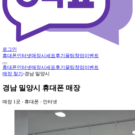
로그인
휴대폰
인터넷
매장
시세표
후기
꿀팁
창업
이벤트
휴대폰
인터넷
매장
시세표
후기
꿀팁
창업
이벤트
매장 찾기
›
경남 밀양시
경남 밀양시
휴대폰 매장
매장
1
곳
· 휴대폰 · 인터넷