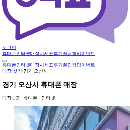
로그인
휴대폰
인터넷
매장
시세표
후기
꿀팁
창업
이벤트
휴대폰
인터넷
매장
시세표
후기
꿀팁
창업
이벤트
매장 찾기
›
경기 오산시
경기 오산시
휴대폰 매장
매장
1
곳
· 휴대폰 · 인터넷