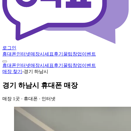
로그인
휴대폰
인터넷
매장
시세표
후기
꿀팁
창업
이벤트
휴대폰
인터넷
매장
시세표
후기
꿀팁
창업
이벤트
매장 찾기
›
경기 하남시
경기 하남시
휴대폰 매장
매장
1
곳
· 휴대폰 · 인터넷