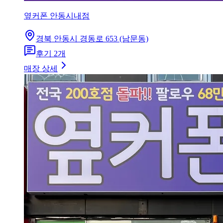
옆커폰 안동시내점
경북 안동시 경동로 653 (남문동)
후기
2
개
매장 상세