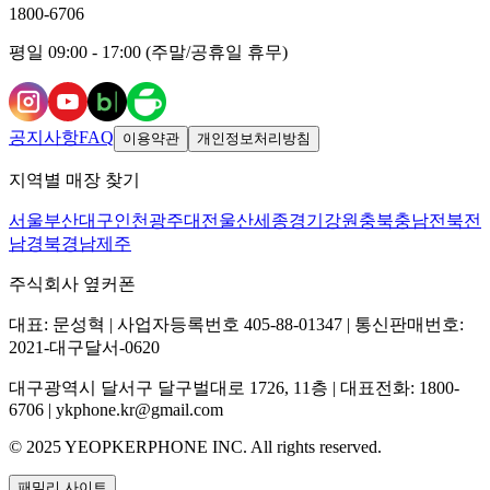
1800-6706
평일 09:00 - 17:00 (주말/공휴일 휴무)
공지사항
FAQ
이용약관
개인정보처리방침
지역별 매장 찾기
서울
부산
대구
인천
광주
대전
울산
세종
경기
강원
충북
충남
전북
전
남
경북
경남
제주
주식회사 옆커폰
대표: 문성혁 | 사업자등록번호 405-88-01347 | 통신판매번호:
2021-대구달서-0620
대구광역시 달서구 달구벌대로 1726, 11층 | 대표전화: 1800-
6706 | ykphone.kr@gmail.com
© 2025 YEOPKERPHONE INC. All rights reserved.
패밀리 사이트