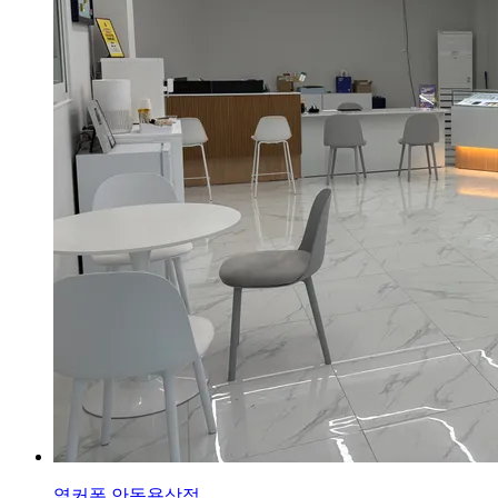
옆커폰 안동용상점