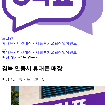
로그인
휴대폰
인터넷
매장
시세표
후기
꿀팁
창업
이벤트
휴대폰
인터넷
매장
시세표
후기
꿀팁
창업
이벤트
매장 찾기
›
경북 안동시
경북 안동시
휴대폰 매장
매장
3
곳
· 휴대폰 · 인터넷