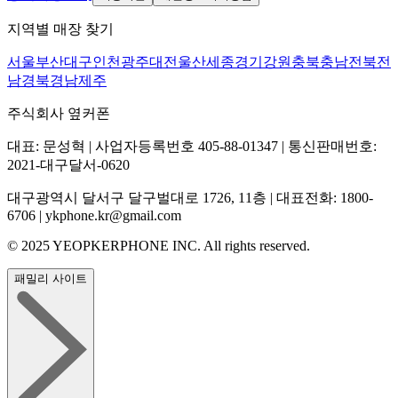
지역별 매장 찾기
서울
부산
대구
인천
광주
대전
울산
세종
경기
강원
충북
충남
전북
전
남
경북
경남
제주
주식회사 옆커폰
대표: 문성혁 | 사업자등록번호 405-88-01347 | 통신판매번호:
2021-대구달서-0620
대구광역시 달서구 달구벌대로 1726, 11층 | 대표전화: 1800-
6706 | ykphone.kr@gmail.com
© 2025 YEOPKERPHONE INC. All rights reserved.
패밀리 사이트