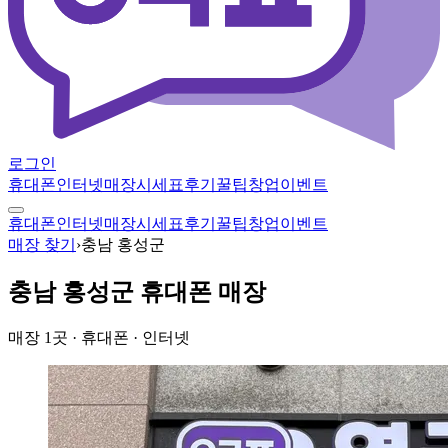
로그인
휴대폰
인터넷
매장
시세표
후기
꿀팁
창업
이벤트
휴대폰
인터넷
매장
시세표
후기
꿀팁
창업
이벤트
매장 찾기
›
충남 홍성군
충남 홍성군
휴대폰 매장
매장
1
곳
· 휴대폰 · 인터넷