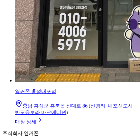
옆커폰 홍성내포점
충남 홍성군 홍북읍 신대로 86 (신경리, 내포신도시
반도유보라 마크에디션)
매장 상세
주식회사 옆커폰