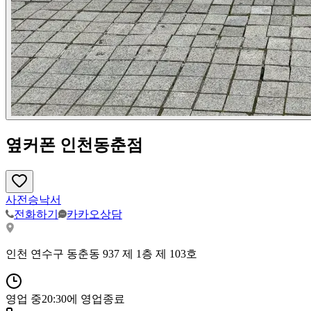
옆커폰 인천동춘점
사전승낙서
전화하기
카카오상담
인천 연수구 동춘동 937 제 1층 제 103호
영업 중
20:30
에 영업종료