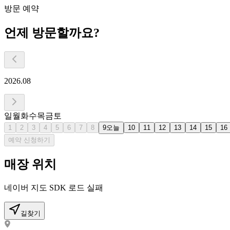
방문 예약
언제 방문할까요?
2026.08
일
월
화
수
목
금
토
1
2
3
4
5
6
7
8
9
오늘
10
11
12
13
14
15
16
예약 신청하기
매장 위치
네이버 지도 SDK 로드 실패
길찾기