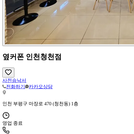
옆커폰 인천청천점
사전승낙서
전화하기
카카오상담
인천 부평구 마장로 470 (청천동) 1층
영업 종료