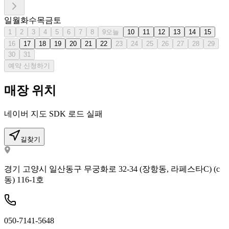
일
월
화
수
목
금
토
1
2
3
4
5
6
7
8
9
오늘
10
11
12
13
14
15
16
17
18
19
20
21
22
23
24
25
26
27
28
29
30
31
예약 신청하기
매장 위치
네이버 지도 SDK 로드 실패
길찾기
경기 고양시 일산동구 무궁화로 32-34 (장항동, 라페스타C) (c
동) 116-1호
050-7141-5648