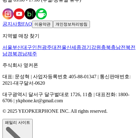
공지사항
FAQ
이용약관
개인정보처리방침
지역별 매장 찾기
서울
부산
대구
인천
광주
대전
울산
세종
경기
강원
충북
충남
전북
전
남
경북
경남
제주
주식회사 옆커폰
대표: 문성혁 | 사업자등록번호 405-88-01347 | 통신판매번호:
2021-대구달서-0620
대구광역시 달서구 달구벌대로 1726, 11층 | 대표전화: 1800-
6706 | ykphone.kr@gmail.com
© 2025 YEOPKERPHONE INC. All rights reserved.
패밀리 사이트