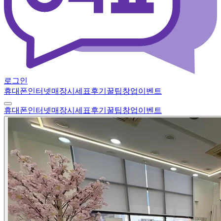
로그인
휴대폰
인터넷
매장
시세표
후기
꿀팁
창업
이벤트
휴대폰
인터넷
매장
시세표
후기
꿀팁
창업
이벤트