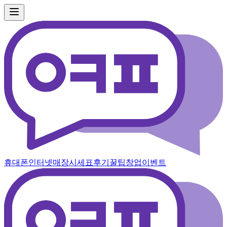
휴대폰
인터넷
매장
시세표
후기
꿀팁
창업
이벤트