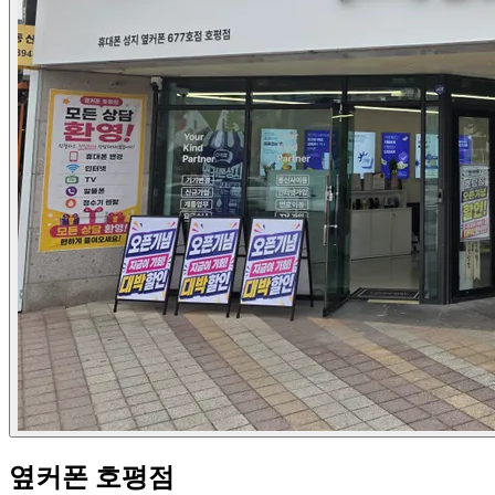
옆커폰 호평점