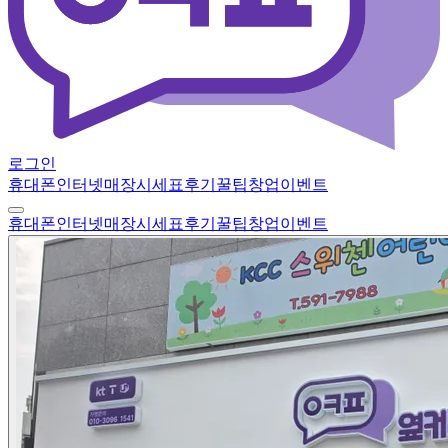
로그인
휴대폰
인터넷
매장
시세표
후기
꿀팁
창업
이벤트
휴대폰
인터넷
매장
시세표
후기
꿀팁
창업
이벤트