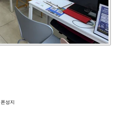
옆커폰성지