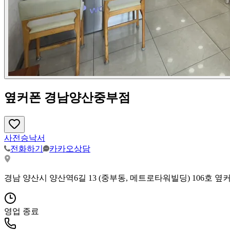
옆커폰 경남양산중부점
사전승낙서
전화하기
카카오상담
경남 양산시 양산역6길 13 (중부동, 메트로타워빌딩) 106호 
영업 종료