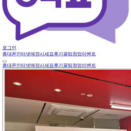
로그인
휴대폰
인터넷
매장
시세표
후기
꿀팁
창업
이벤트
휴대폰
인터넷
매장
시세표
후기
꿀팁
창업
이벤트