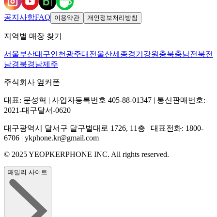
공지사항
FAQ
이용약관
개인정보처리방침
지역별 매장 찾기
서울
부산
대구
인천
광주
대전
울산
세종
경기
강원
충북
충남
전북
전
남
경북
경남
제주
주식회사 옆커폰
대표: 문성혁 | 사업자등록번호 405-88-01347 | 통신판매번호:
2021-대구달서-0620
대구광역시 달서구 달구벌대로 1726, 11층 | 대표전화: 1800-
6706 | ykphone.kr@gmail.com
© 2025 YEOPKERPHONE INC. All rights reserved.
패밀리 사이트