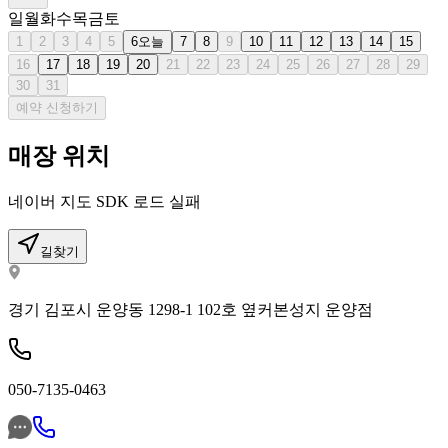
일
월
화
수
목
금
토
1
2
3
4
5
6
오늘
7
8
9
10
11
12
13
14
15
16
17
18
19
20
21
22
23
24
25
26
27
28
29
30
31
예약 신청하기
매장 위치
네이버 지도 SDK 로드 실패
길찾기
경기 김포시 운양동 1298-1 102호 옆커본성지 운양점
050-7135-0463