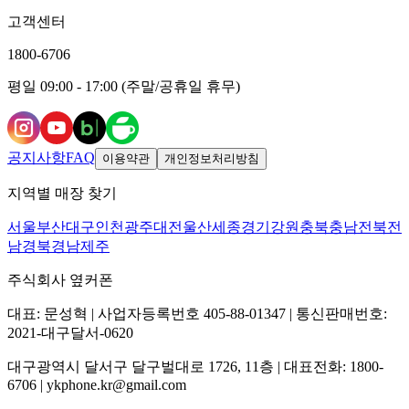
고객센터
1800-6706
평일 09:00 - 17:00 (주말/공휴일 휴무)
공지사항
FAQ
이용약관
개인정보처리방침
지역별 매장 찾기
서울
부산
대구
인천
광주
대전
울산
세종
경기
강원
충북
충남
전북
전
남
경북
경남
제주
주식회사 옆커폰
대표: 문성혁 | 사업자등록번호 405-88-01347 | 통신판매번호:
2021-대구달서-0620
대구광역시 달서구 달구벌대로 1726, 11층 | 대표전화: 1800-
6706 | ykphone.kr@gmail.com