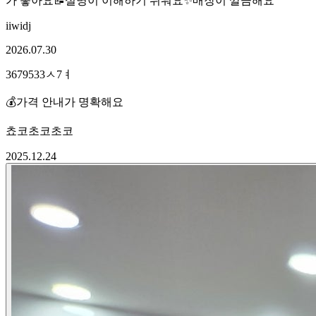
가 좋아요
📝
설명이 이해하기 쉬워요
✨
매장이 깔끔해요
iiwidj
2026.07.30
3679533ㅅ7ㅕ
💰
가격 안내가 명확해요
쵸코초코초코
2025.12.24