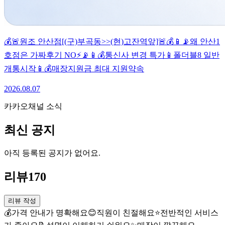
💰🚨원조 안산점[(구)부곡동>>(현)고잔역앞]🚨💰📱📡왜 안산1
호점은 가짜후기 NO⚡📡📱💰통신사 변경 특가📱폴더블8 일반
개통시작📱💰매장지원금 최대 지원약속
2026.08.07
카카오채널 소식
최신 공지
아직 등록된 공지가 없어요.
리뷰
170
리뷰 작성
💰
가격 안내가 명확해요
😊
직원이 친절해요
⭐
전반적인 서비스