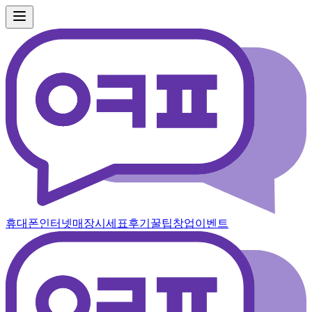
휴대폰
인터넷
매장
시세표
후기
꿀팁
창업
이벤트