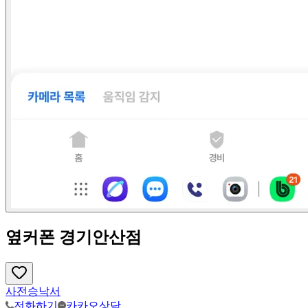
옆커폰 경기안산점
사전승낙서
전화하기
카카오상담