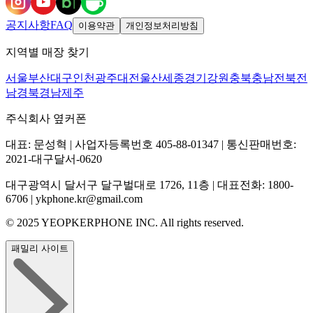
공지사항
FAQ
이용약관
개인정보처리방침
지역별 매장 찾기
서울
부산
대구
인천
광주
대전
울산
세종
경기
강원
충북
충남
전북
전
남
경북
경남
제주
주식회사 옆커폰
대표: 문성혁 | 사업자등록번호 405-88-01347 | 통신판매번호:
2021-대구달서-0620
대구광역시 달서구 달구벌대로 1726, 11층 | 대표전화: 1800-
6706 | ykphone.kr@gmail.com
© 2025 YEOPKERPHONE INC. All rights reserved.
패밀리 사이트