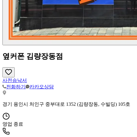
옆커폰 김량장동점
사전승낙서
전화하기
카카오상담
경기 용인시 처인구 중부대로 1352 (김량장동, 수빌딩) 105호
영업 종료