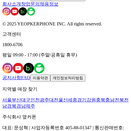
회사소개
창업문의
채용정보
© 2025 YEOPKERPHONE INC. All rights reserved.
고객센터
1800-6706
평일 09:00 - 17:00 (주말/공휴일 휴무)
공지사항
FAQ
이용약관
개인정보처리방침
지역별 매장 찾기
서울
부산
대구
인천
광주
대전
울산
세종
경기
강원
충북
충남
전북
전
남
경북
경남
제주
주식회사 옆커폰
대표: 문성혁 | 사업자등록번호 405-88-01347 | 통신판매번호: