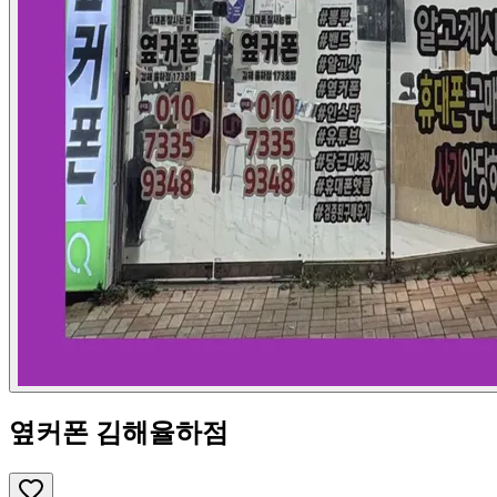
옆커폰 김해율하점