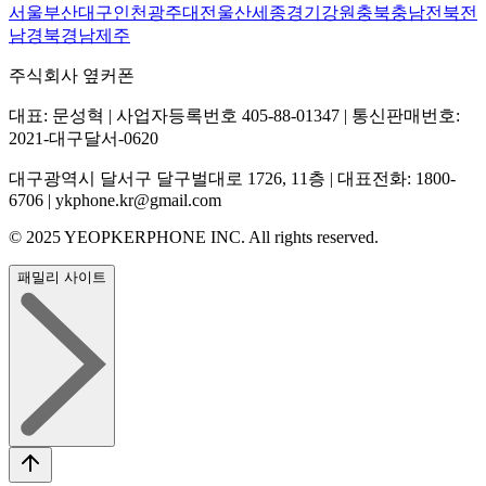
서울
부산
대구
인천
광주
대전
울산
세종
경기
강원
충북
충남
전북
전
남
경북
경남
제주
주식회사 옆커폰
대표: 문성혁 | 사업자등록번호 405-88-01347 | 통신판매번호:
2021-대구달서-0620
대구광역시 달서구 달구벌대로 1726, 11층 | 대표전화: 1800-
6706 | ykphone.kr@gmail.com
© 2025 YEOPKERPHONE INC. All rights reserved.
패밀리 사이트