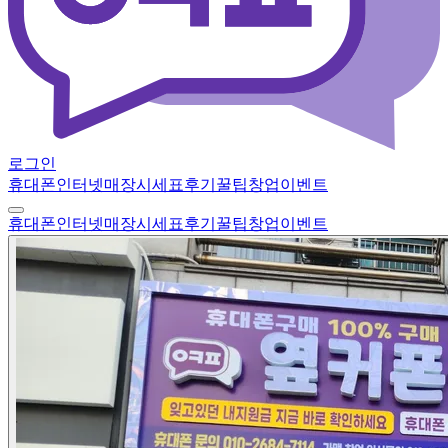
로그인
휴대폰
인터넷
매장
시세표
후기
꿀팁
창업
이벤트
휴대폰
인터넷
매장
시세표
후기
꿀팁
창업
이벤트