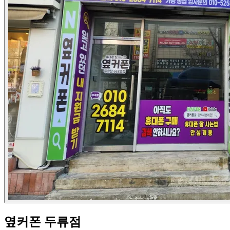
옆커폰 두류점