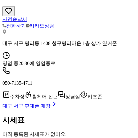
사전승낙서
전화하기
카카오상담
대구 서구 평리동 1408 청구평리타운 1층 상가 옆커폰
영업 중
20:30
에 영업종료
050-7135-4711
주차장
휠체어 접근
상담실
키즈존
대구 서구
휴대폰 매장
시세표
아직 등록된 시세표가 없어요.