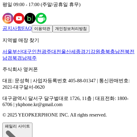
평일 09:00 - 17:00 (주말/공휴일 휴무)
공지사항
FAQ
이용약관
개인정보처리방침
지역별 매장 찾기
서울
부산
대구
인천
광주
대전
울산
세종
경기
강원
충북
충남
전북
전
남
경북
경남
제주
주식회사 옆커폰
대표: 문성혁 | 사업자등록번호 405-88-01347 | 통신판매번호:
2021-대구달서-0620
대구광역시 달서구 달구벌대로 1726, 11층 | 대표전화: 1800-
6706 | ykphone.kr@gmail.com
© 2025 YEOPKERPHONE INC. All rights reserved.
패밀리 사이트