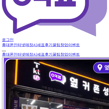
로그인
휴대폰
인터넷
매장
시세표
후기
꿀팁
창업
이벤트
휴대폰
인터넷
매장
시세표
후기
꿀팁
창업
이벤트