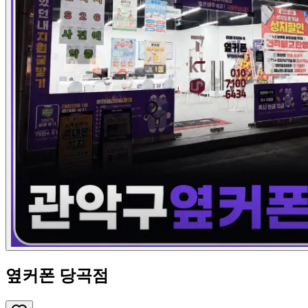
옆커폰 당곡점