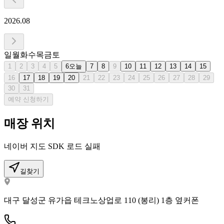
2026.08
일
월
화
수
목
금
토
1
2
3
4
5
6
오늘
7
8
9
10
11
12
13
14
15
16
17
18
19
20
21
22
23
24
25
26
27
28
29
30
31
예약 신청하기
매장 위치
네이버 지도 SDK 로드 실패
길찾기
대구 달성군 유가읍 테크노상업로 110 (봉리) 1층 옆커폰