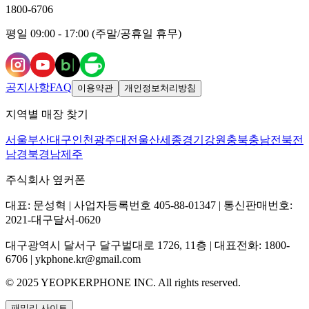
1800-6706
평일 09:00 - 17:00 (주말/공휴일 휴무)
공지사항
FAQ
이용약관
개인정보처리방침
지역별 매장 찾기
서울
부산
대구
인천
광주
대전
울산
세종
경기
강원
충북
충남
전북
전
남
경북
경남
제주
주식회사 옆커폰
대표: 문성혁 | 사업자등록번호 405-88-01347 | 통신판매번호:
2021-대구달서-0620
대구광역시 달서구 달구벌대로 1726, 11층 | 대표전화: 1800-
6706 | ykphone.kr@gmail.com
© 2025 YEOPKERPHONE INC. All rights reserved.
패밀리 사이트