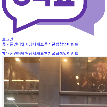
로그인
휴대폰
인터넷
매장
시세표
후기
꿀팁
창업
이벤트
휴대폰
인터넷
매장
시세표
후기
꿀팁
창업
이벤트