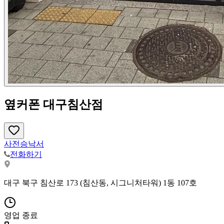
옆커폰 대구침산점
사전승낙서
전화하기
대구 북구 침산로 173 (침산동, 시그니처타워) 1동 107호
영업 종료