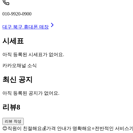
010-9920-0900
대구 북구
휴대폰 매장
시세표
아직 등록된 시세표가 없어요.
카카오채널 소식
최신 공지
아직 등록된 공지가 없어요.
리뷰
8
리뷰 작성
😊
직원이 친절해요
💰
가격 안내가 명확해요
⭐
전반적인 서비스가