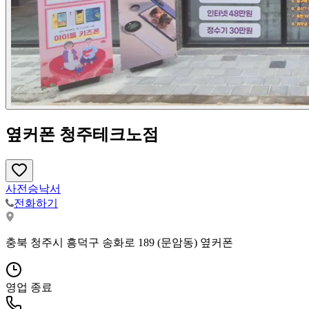
옆커폰 청주테크노점
사전승낙서
전화하기
충북 청주시 흥덕구 송화로 189 (문암동) 옆커폰
영업 종료