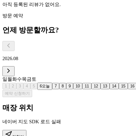
아직 등록된 리뷰가 없어요.
방문 예약
언제 방문할까요?
2026.08
일
월
화
수
목
금
토
1
2
3
4
5
6
오늘
7
8
9
10
11
12
13
14
15
16
예약 신청하기
매장 위치
네이버 지도 SDK 로드 실패