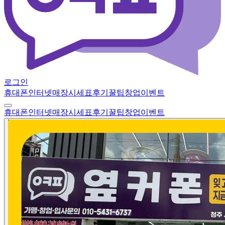
로그인
휴대폰
인터넷
매장
시세표
후기
꿀팁
창업
이벤트
휴대폰
인터넷
매장
시세표
후기
꿀팁
창업
이벤트