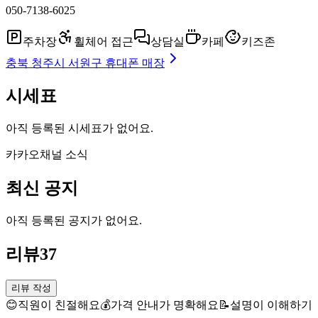
050-7138-6025
주차장
휠체어 접근
상담실
카페
키즈존
충북 청주시 서원구
휴대폰 매장
시세표
아직 등록된 시세표가 없어요.
카카오채널 소식
최신 공지
아직 등록된 공지가 없어요.
리뷰
37
리뷰 작성
😊
직원이 친절해요
💰
가격 안내가 명확해요
📝
설명이 이해하기