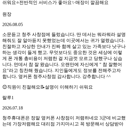
쉬워요
⭐
전반적인 서비스가 좋아요
✨
매장이 깔끔해요
원장
2026.08.05
소문듣고 청주 사창점에 들렀습니다. 딴 데서는 뭐라뭐라 설명
해줘도 잘 알아듣지 못했었는데 이곳에서는 귀가 열렸습니다.
친절하고 자상한 안내가 진짜 함께 살고 있는 가족보다 낫구나
하는 생각이 들게 했고. 무엇보다도 중요한 것은 세상에 이렇
게 폰 개통 총비용이 저렴한 걸 지금껏 모르고 당했구나 싶습
니다. 먼데서 참 잘 왔습니다. 오랜만에 자신에게 " 참 잘했어
요"라고 칭찬해 줬습니다. 지인들에게도 정보를 전해주고자
합니다. 옆커폰 청주사창점 감사합니다. 강추합니다 ^^
😊
직원이 친절해요
📝
설명이 이해하기 쉬워요
랄루1
2026.07.18
청주휴대폰은 정말 옆커폰 사창점이 저렴하네요 3군데 비교했
는데 가장저렴해요 대리점 가지마시고 꼭 방문해서 상담받아