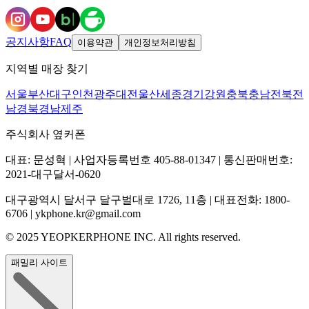
공지사항
FAQ
이용약관
개인정보처리방침
지역별 매장 찾기
서울
부산
대구
인천
광주
대전
울산
세종
경기
강원
충북
충남
전북
전
남
경북
경남
제주
주식회사 옆커폰
대표: 문성혁 | 사업자등록번호 405-88-01347 | 통신판매번호:
2021-대구달서-0620
대구광역시 달서구 달구벌대로 1726, 11층 | 대표전화: 1800-
6706 | ykphone.kr@gmail.com
© 2025 YEOPKERPHONE INC. All rights reserved.
패밀리 사이트