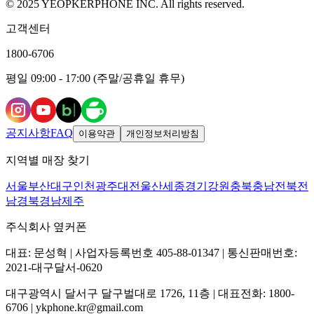
© 2025 YEOPKERPHONE INC. All rights reserved.
고객센터
1800-6706
평일 09:00 - 17:00 (주말/공휴일 휴무)
공지사항
FAQ
이용약관
개인정보처리방침
지역별 매장 찾기
서울
부산
대구
인천
광주
대전
울산
세종
경기
강원
충북
충남
전북
전
남
경북
경남
제주
주식회사 옆커폰
대표: 문성혁 | 사업자등록번호 405-88-01347 | 통신판매번호:
2021-대구달서-0620
대구광역시 달서구 달구벌대로 1726, 11층 | 대표전화: 1800-
6706 | ykphone.kr@gmail.com