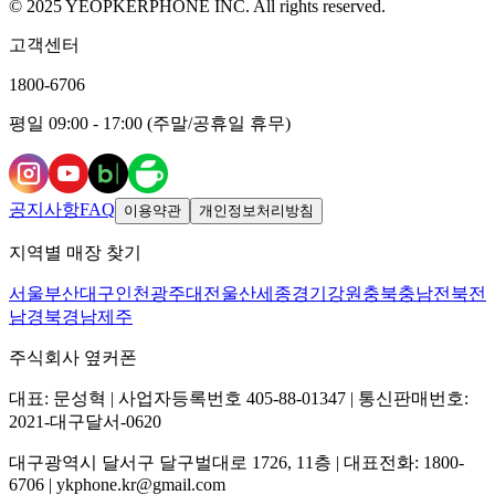
© 2025 YEOPKERPHONE INC. All rights reserved.
고객센터
1800-6706
평일 09:00 - 17:00 (주말/공휴일 휴무)
공지사항
FAQ
이용약관
개인정보처리방침
지역별 매장 찾기
서울
부산
대구
인천
광주
대전
울산
세종
경기
강원
충북
충남
전북
전
남
경북
경남
제주
주식회사 옆커폰
대표: 문성혁 | 사업자등록번호 405-88-01347 | 통신판매번호:
2021-대구달서-0620
대구광역시 달서구 달구벌대로 1726, 11층 | 대표전화: 1800-
6706 | ykphone.kr@gmail.com