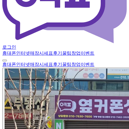
로그인
휴대폰
인터넷
매장
시세표
후기
꿀팁
창업
이벤트
휴대폰
인터넷
매장
시세표
후기
꿀팁
창업
이벤트