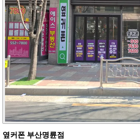
옆커폰 부산명륜점