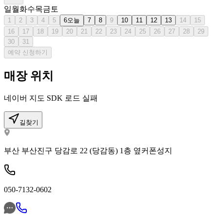
일
월
화
수
목
금
토
1
2
3
4
5
6
오늘
7
8
9
10
11
12
13
14
15
16
17
18
19
20
21
22
23
24
25
26
27
28
29
30
31
예약 신청하기
매장 위치
네이버 지도 SDK 로드 실패
길찾기
부산 부산진구 당감로 22 (당감동) 1층 옆커폰성지
050-7132-0602