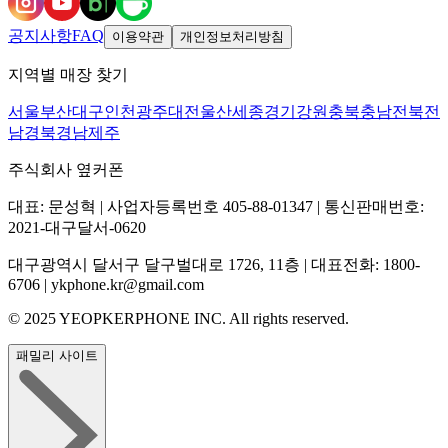
공지사항
FAQ
이용약관
개인정보처리방침
지역별 매장 찾기
서울
부산
대구
인천
광주
대전
울산
세종
경기
강원
충북
충남
전북
전
남
경북
경남
제주
주식회사 옆커폰
대표: 문성혁 | 사업자등록번호 405-88-01347 | 통신판매번호:
2021-대구달서-0620
대구광역시 달서구 달구벌대로 1726, 11층 | 대표전화: 1800-
6706 | ykphone.kr@gmail.com
© 2025 YEOPKERPHONE INC. All rights reserved.
패밀리 사이트