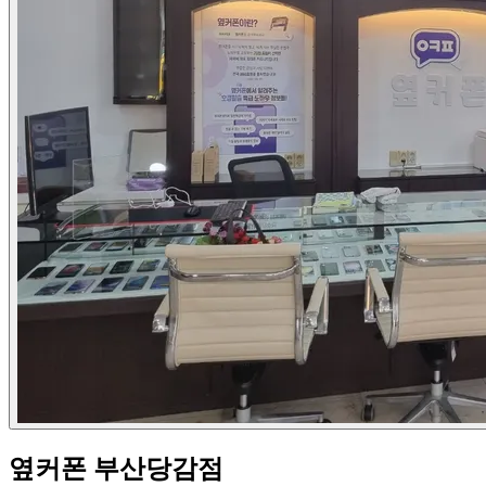
옆커폰 부산당감점