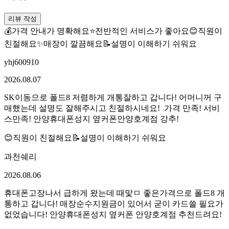
리뷰 작성
💰
가격 안내가 명확해요
⭐
전반적인 서비스가 좋아요
😊
직원이
친절해요
✨
매장이 깔끔해요
📝
설명이 이해하기 쉬워요
yhj600910
2026.08.07
SK이동으로 폴드8 저렴하게 개통잘하고 갑니다! 어머니꺼 구
매했는데 설명도 잘해주시고 친절하시네요! ​ 가격 만족! 서비
스만족! 안양휴대폰성지 옆커폰안양호계점 강추!
😊
직원이 친절해요
📝
설명이 이해하기 쉬워요
과천쉐리
2026.08.06
휴대폰고장나서 급하게 왔는데 때맟ㅁ 좋은가격으로 폴드8 개
통하고 갑니다! 매장순수지원금이 있어서 굳이 카드쓸 필요가
없었습니다! 안양휴대폰성지 옆커폰 안양호계점 추천드려요!