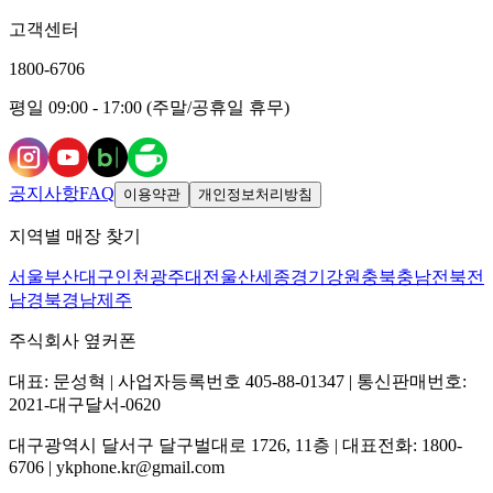
고객센터
1800-6706
평일 09:00 - 17:00 (주말/공휴일 휴무)
공지사항
FAQ
이용약관
개인정보처리방침
지역별 매장 찾기
서울
부산
대구
인천
광주
대전
울산
세종
경기
강원
충북
충남
전북
전
남
경북
경남
제주
주식회사 옆커폰
대표: 문성혁 | 사업자등록번호 405-88-01347 | 통신판매번호:
2021-대구달서-0620
대구광역시 달서구 달구벌대로 1726, 11층 | 대표전화: 1800-
6706 | ykphone.kr@gmail.com