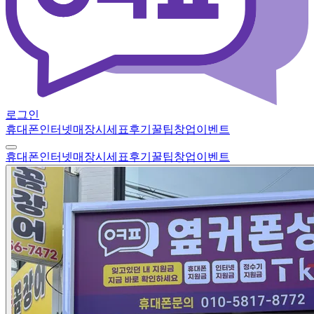
로그인
휴대폰
인터넷
매장
시세표
후기
꿀팁
창업
이벤트
휴대폰
인터넷
매장
시세표
후기
꿀팁
창업
이벤트