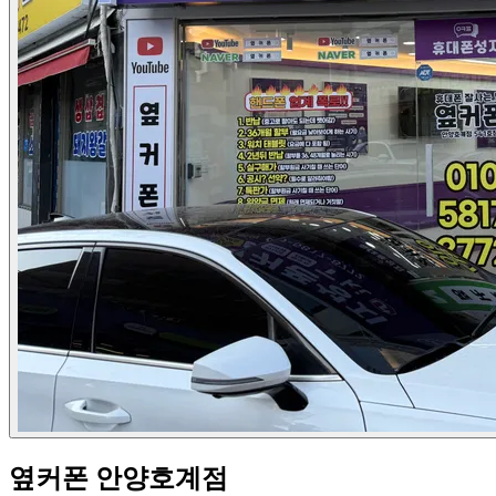
옆커폰 안양호계점