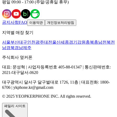
평일 09:00 - 17:00 (주말/공휴일 휴무)
공지사항
FAQ
이용약관
개인정보처리방침
지역별 매장 찾기
서울
부산
대구
인천
광주
대전
울산
세종
경기
강원
충북
충남
전북
전
남
경북
경남
제주
주식회사 옆커폰
대표: 문성혁 | 사업자등록번호 405-88-01347 | 통신판매번호:
2021-대구달서-0620
대구광역시 달서구 달구벌대로 1726, 11층 | 대표전화: 1800-
6706 | ykphone.kr@gmail.com
© 2025 YEOPKERPHONE INC. All rights reserved.
패밀리 사이트