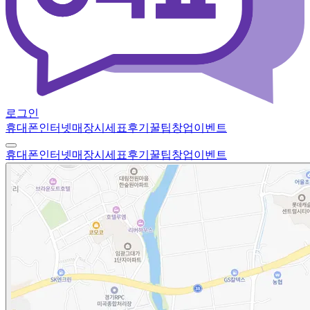
로그인
휴대폰
인터넷
매장
시세표
후기
꿀팁
창업
이벤트
휴대폰
인터넷
매장
시세표
후기
꿀팁
창업
이벤트