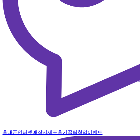
휴대폰
인터넷
매장
시세표
후기
꿀팁
창업
이벤트