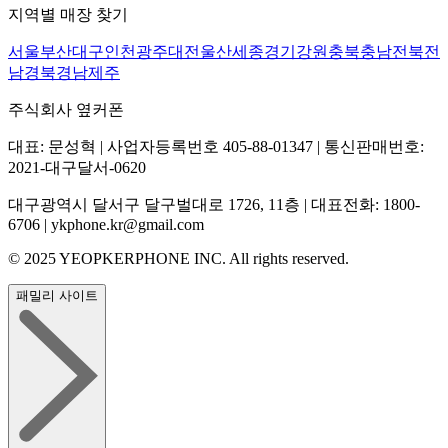
지역별 매장 찾기
서울
부산
대구
인천
광주
대전
울산
세종
경기
강원
충북
충남
전북
전
남
경북
경남
제주
주식회사 옆커폰
대표: 문성혁 | 사업자등록번호 405-88-01347 | 통신판매번호:
2021-대구달서-0620
대구광역시 달서구 달구벌대로 1726, 11층 | 대표전화: 1800-
6706 | ykphone.kr@gmail.com
© 2025 YEOPKERPHONE INC. All rights reserved.
패밀리 사이트