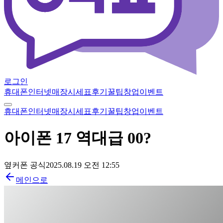
로그인
휴대폰
인터넷
매장
시세표
후기
꿀팁
창업
이벤트
휴대폰
인터넷
매장
시세표
후기
꿀팁
창업
이벤트
아이폰 17 역대급 00?
옆커폰 공식
2025.08.19 오전 12:55
메인으로