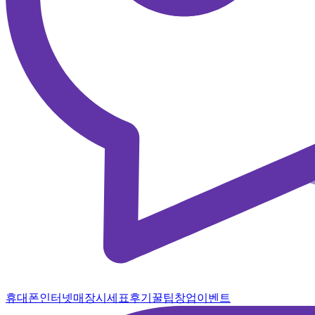
휴대폰
인터넷
매장
시세표
후기
꿀팁
창업
이벤트