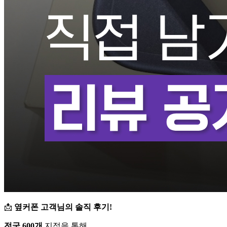
📩
옆커폰 고객님의 솔직 후기!
전국 600개
지점을 통해