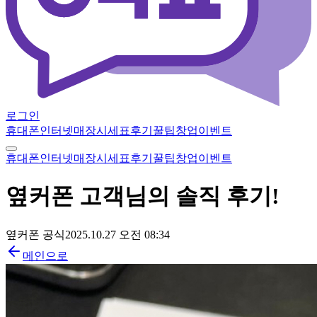
로그인
휴대폰
인터넷
매장
시세표
후기
꿀팁
창업
이벤트
휴대폰
인터넷
매장
시세표
후기
꿀팁
창업
이벤트
옆커폰 고객님의 솔직 후기!
옆커폰 공식
2025.10.27 오전 08:34
메인으로