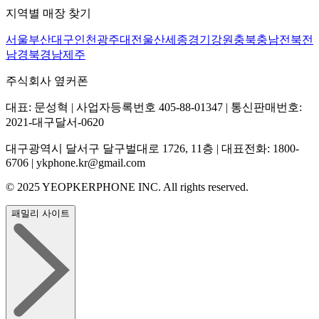
지역별 매장 찾기
서울
부산
대구
인천
광주
대전
울산
세종
경기
강원
충북
충남
전북
전
남
경북
경남
제주
주식회사 옆커폰
대표: 문성혁 | 사업자등록번호 405-88-01347 | 통신판매번호:
2021-대구달서-0620
대구광역시 달서구 달구벌대로 1726, 11층 | 대표전화: 1800-
6706 | ykphone.kr@gmail.com
© 2025 YEOPKERPHONE INC. All rights reserved.
패밀리 사이트