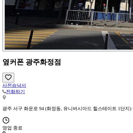
옆커폰 광주화정점
사전승낙서
전화하기
광주 서구 화운로 94 (화정동, 유니버시아드 힐스테이트 1단지) 
영업 종료